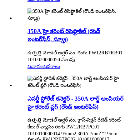
350A హై కరెంట్ రిసెప్టాకిల్ (రౌండ్
ఇంటర్‌ఫేస్, స్క్రూ)
ఉత్పత్తి మోడల్ ఆర్డర్ నం. రంగు PW12RB7RB01
1010020000050 నలుపు
విచారణ
వివరాలు
ఎనర్జీ స్టోరేజ్ కనెక్టర్ - 350A లార్జ్ ఆంపియర్
హై కరెంట్ ప్లగ్ (రౌండ్ ఇంటర్‌ఫేస్)
ఉత్పత్తి మోడల్ ఆర్డర్ నం. క్రాస్-సెక్షన్ రేటెడ్ కరెంట్
కేబుల్ వ్యాసం రంగు PW12RB7PC01
1010010000014 95mm2 300A 7mm～19mm
నలుపు PW12RB7PC02 1010010000017