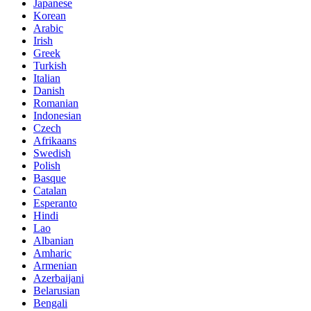
Japanese
Korean
Arabic
Irish
Greek
Turkish
Italian
Danish
Romanian
Indonesian
Czech
Afrikaans
Swedish
Polish
Basque
Catalan
Esperanto
Hindi
Lao
Albanian
Amharic
Armenian
Azerbaijani
Belarusian
Bengali