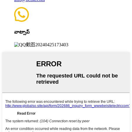
వాట్సాప్