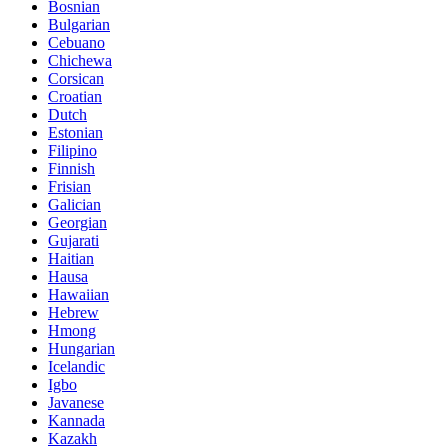
Bosnian
Bulgarian
Cebuano
Chichewa
Corsican
Croatian
Dutch
Estonian
Filipino
Finnish
Frisian
Galician
Georgian
Gujarati
Haitian
Hausa
Hawaiian
Hebrew
Hmong
Hungarian
Icelandic
Igbo
Javanese
Kannada
Kazakh