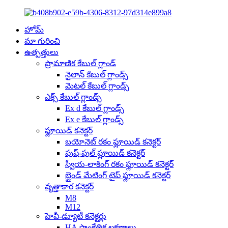
హోమ్
మా గురించి
ఉత్పత్తులు
ప్రామాణిక కేబుల్ గ్లాండ్
నైలాన్ కేబుల్ గ్లాండ్స్
మెటల్ కేబుల్ గ్లాండ్స్
ఎక్స్ కేబుల్ గ్లాండ్స్
Ex d కేబుల్ గ్లాండ్స్
Ex e కేబుల్ గ్లాండ్స్
ఫ్లూయిడ్ కనెక్టర్
బయోనెట్ రకం ఫ్లూయిడ్ కనెక్టర్
పుష్-పుల్ ఫ్లూయిడ్ కనెక్టర్
స్వీయ-లాకింగ్ రకం ఫ్లూయిడ్ కనెక్టర్
బ్లైండ్ మేటింగ్ టైప్ ఫ్లూయిడ్ కనెక్టర్
వృత్తాకార కనెక్టర్
M8
M12
హెవీ-డ్యూటీ కనెక్టర్లు
HA సాంకేతిక లక్షణాలు