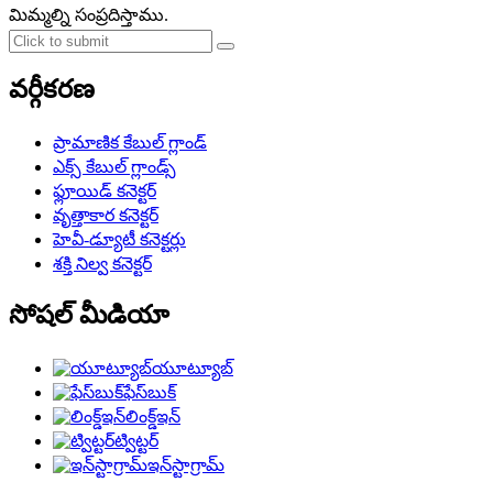
మిమ్మల్ని సంప్రదిస్తాము.
వర్గీకరణ
ప్రామాణిక కేబుల్ గ్లాండ్
ఎక్స్ కేబుల్ గ్లాండ్స్
ఫ్లూయిడ్ కనెక్టర్
వృత్తాకార కనెక్టర్
హెవీ-డ్యూటీ కనెక్టర్లు
శక్తి నిల్వ కనెక్టర్
సోషల్ మీడియా
యూట్యూబ్
ఫేస్‌బుక్
లింక్డ్ఇన్
ట్విట్టర్
ఇన్‌స్టాగ్రామ్