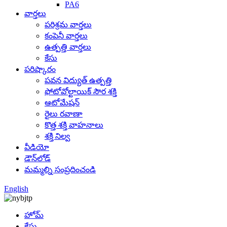
PA6
వార్తలు
పరిశ్రమ వార్తలు
కంపెనీ వార్తలు
ఉత్పత్తి వార్తలు
కేసు
పరిష్కారం
పవన విద్యుత్ ఉత్పత్తి
ఫోటోవోల్టాయిక్ సౌర శక్తి
ఆటోమేషన్
రైలు రవాణా
కొత్త శక్తి వాహనాలు
శక్తి నిల్వ
వీడియో
డౌన్‌లోడ్
మమ్మల్ని సంప్రదించండి
English
హోమ్
కేసు