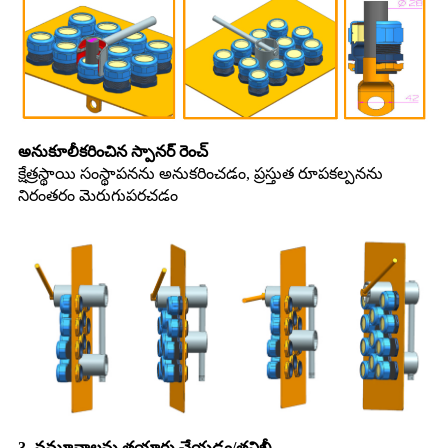
అనుకూలీకరించిన స్పానర్ రెంచ్
క్షేత్రస్థాయి సంస్థాపనను అనుకరించడం, ప్రస్తుత రూపకల్పనను
నిరంతరం మెరుగుపరచడం
3. నమూనాలను తయారు చేయడం/తనిఖీ