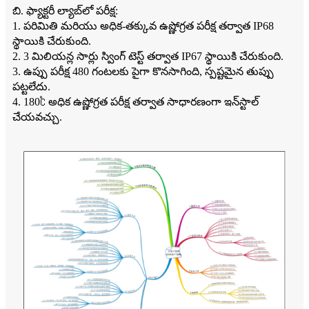
బి. ఫ్యాక్టరీ ల్యాబ్‌లో పరీక్ష:
1. పరిమితి మరియు అధిక-తక్కువ ఉష్ణోగ్రత పరీక్ష తర్వాత IP68
స్థాయికి చేరుకుంది.
2. 3 మిలియన్ల సార్లు స్వింగ్ టెస్ట్ తర్వాత IP67 స్థాయికి చేరుకుంది.
3. ఉప్పు పరీక్ష 480 గంటలకు పైగా కొనసాగింది, స్పష్టమైన తుప్పు
పట్టలేదు.
4. 180℃ అధిక ఉష్ణోగ్రత పరీక్ష తర్వాత సాధారణంగా ఇన్‌స్టాల్
చేయవచ్చు.