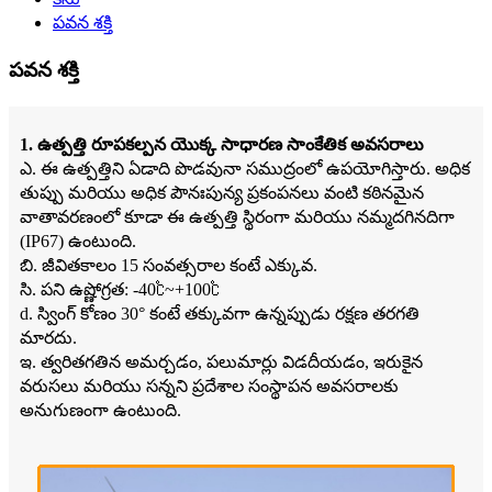
పవన శక్తి
పవన శక్తి
1. ఉత్పత్తి రూపకల్పన యొక్క సాధారణ సాంకేతిక అవసరాలు
ఎ. ఈ ఉత్పత్తిని ఏడాది పొడవునా సముద్రంలో ఉపయోగిస్తారు. అధిక
తుప్పు మరియు అధిక పౌనఃపున్య ప్రకంపనలు వంటి కఠినమైన
వాతావరణంలో కూడా ఈ ఉత్పత్తి స్థిరంగా మరియు నమ్మదగినదిగా
(IP67) ఉంటుంది.
బి. జీవితకాలం 15 సంవత్సరాల కంటే ఎక్కువ.
సి. పని ఉష్ణోగ్రత: -40℃~+100℃
d. స్వింగ్ కోణం 30° కంటే తక్కువగా ఉన్నప్పుడు రక్షణ తరగతి
మారదు.
ఇ. త్వరితగతిన అమర్చడం, పలుమార్లు విడదీయడం, ఇరుకైన
వరుసలు మరియు సన్నని ప్రదేశాల సంస్థాపన అవసరాలకు
అనుగుణంగా ఉంటుంది.