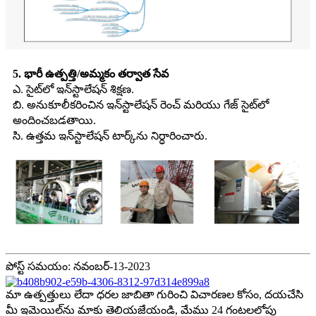
5. భారీ ఉత్పత్తి/అమ్మకం తర్వాత సేవ
ఎ. సైట్‌లో ఇన్‌స్టాలేషన్ శిక్షణ.
బి. అనుకూలీకరించిన ఇన్‌స్టాలేషన్ రెంచ్ మరియు గేజ్ సైట్‌లో
అందించబడతాయి.
సి. ఉత్తమ ఇన్‌స్టాలేషన్ టార్క్‌ను నిర్ధారించారు.
పోస్ట్ సమయం: నవంబర్-13-2023
మా ఉత్పత్తులు లేదా ధరల జాబితా గురించి విచారణల కోసం, దయచేసి
మీ ఇమెయిల్‌ను మాకు తెలియజేయండి, మేము 24 గంటలలోపు