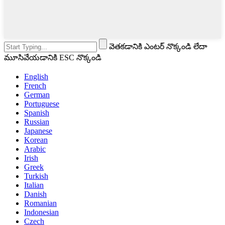
వెతకడానికి ఎంటర్ నొక్కండి లేదా
మూసివేయడానికి ESC నొక్కండి
English
French
German
Portuguese
Spanish
Russian
Japanese
Korean
Arabic
Irish
Greek
Turkish
Italian
Danish
Romanian
Indonesian
Czech