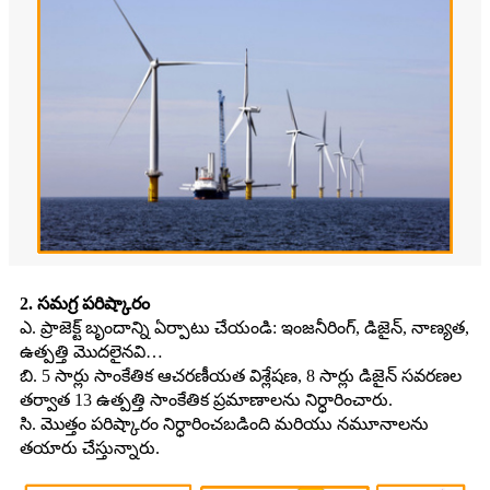
2. సమగ్ర పరిష్కారం
ఎ. ప్రాజెక్ట్ బృందాన్ని ఏర్పాటు చేయండి: ఇంజనీరింగ్, డిజైన్, నాణ్యత,
ఉత్పత్తి మొదలైనవి…
బి. 5 సార్లు సాంకేతిక ఆచరణీయత విశ్లేషణ, 8 సార్లు డిజైన్ సవరణల
తర్వాత 13 ఉత్పత్తి సాంకేతిక ప్రమాణాలను నిర్ధారించారు.
సి. మొత్తం పరిష్కారం నిర్ధారించబడింది మరియు నమూనాలను
తయారు చేస్తున్నారు.