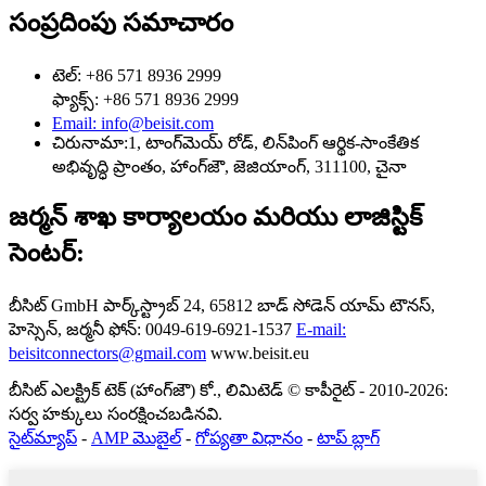
సంప్రదింపు సమాచారం
టెల్: +86 571 8936 2999
ఫ్యాక్స్: +86 571 8936 2999
Email: info@beisit.com
చిరునామా:
1, టాంగ్‌మెయ్ రోడ్, లిన్‌పింగ్ ఆర్థిక-సాంకేతిక
అభివృద్ధి ప్రాంతం, హాంగ్‌జౌ, జెజియాంగ్, 311100, చైనా
జర్మన్ శాఖ కార్యాలయం మరియు లాజిస్టిక్
సెంటర్:
బీసిట్ GmbH
పార్క్‌స్ట్రాబ్ 24, 65812 బాడ్ సోడెన్ యామ్ టౌనస్,
హెస్సెన్, జర్మనీ
ఫోన్: 0049-619-6921-1537
E-mail:
beisitconnectors@gmail.com
www.beisit.eu
బీసిట్ ఎలక్ట్రిక్ టెక్ (హాంగ్‌జౌ) కో., లిమిటెడ్ © కాపీరైట్ - 2010-2026:
సర్వ హక్కులు సంరక్షించబడినవి.
సైట్‌మ్యాప్
-
AMP మొబైల్
-
గోప్యతా విధానం
-
టాప్ బ్లాగ్