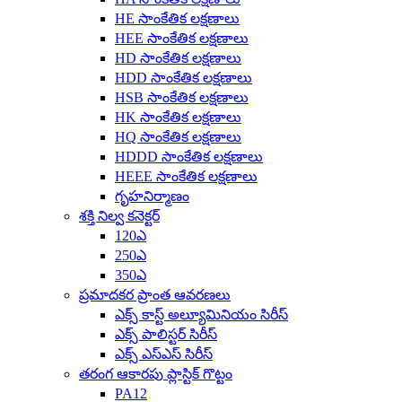
HE సాంకేతిక లక్షణాలు
HEE సాంకేతిక లక్షణాలు
HD సాంకేతిక లక్షణాలు
HDD సాంకేతిక లక్షణాలు
HSB సాంకేతిక లక్షణాలు
HK సాంకేతిక లక్షణాలు
HQ సాంకేతిక లక్షణాలు
HDDD సాంకేతిక లక్షణాలు
HEEE సాంకేతిక లక్షణాలు
గృహనిర్మాణం
శక్తి నిల్వ కనెక్టర్
120ఎ
250ఎ
350ఎ
ప్రమాదకర ప్రాంత ఆవరణలు
ఎక్స్ కాస్ట్ అల్యూమినియం సిరీస్
ఎక్స్ పాలిస్టర్ సిరీస్
ఎక్స్ ఎస్ఎస్ సిరీస్
తరంగ ఆకారపు ప్లాస్టిక్ గొట్టం
PA12