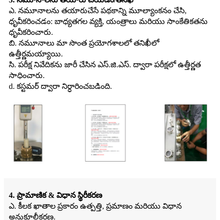
ఎ. నమూనాలను తయారుచేసే పథకాన్ని మూల్యాంకనం చేసి,
ధృవీకరించడం: బాధ్యతగల వ్యక్తి, యంత్రాలు మరియు సాంకేతికతను
ధృవీకరించారు.
బి. నమూనాలు మా సొంత ప్రయోగశాలలో తనిఖీలో
ఉత్తీర్ణమయ్యాయి.
సి. పరీక్ష నివేదికను జారీ చేసిన ఎస్.జి.ఎస్. ద్వారా పరీక్షలో ఉత్తీర్ణత
సాధించారు.
d. కస్టమర్ ద్వారా నిర్ధారించబడింది.
4. ప్రామాణిక & విధాన స్థిరీకరణ
ఎ. కీలక ఖాతాల ప్రకారం ఉత్పత్తి, ప్రమాణం మరియు విధాన
అనుకూలీకరణ.